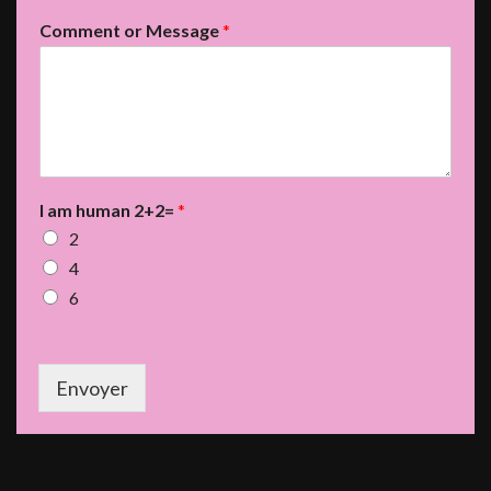
Comment or Message
*
I am human 2+2=
*
2
4
6
Envoyer