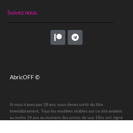
Suivez nous:
AbricOFF ©
Si vous n’avez pas 18 ans, vous devez sortir du Site
immédiatement. Tous les modèles visibles sur ce site avaient
au moins 18 ans au moment des prises de vue. Elles ont signé
une autorisation de publication avec vérification de leur âge.
Ce site web utilise des cookies. En poursuivant votre navigation sur
Vous pouvez
signaler un contenu
ici.
ce site, vous consentez à l'utilisation de cookies. Visitez