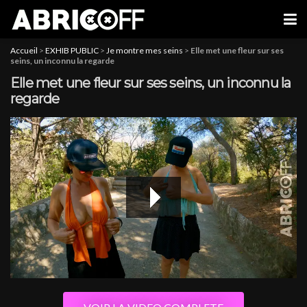
Accueil
>
EXHIB PUBLIC
>
Je montre mes seins
>
Elle met une fleur sur ses
seins, un inconnu la regarde
Elle met une fleur sur ses seins, un inconnu la
regarde
hd2160
hd1440
highres
hd1080
hd720
large
medium
small
tiny