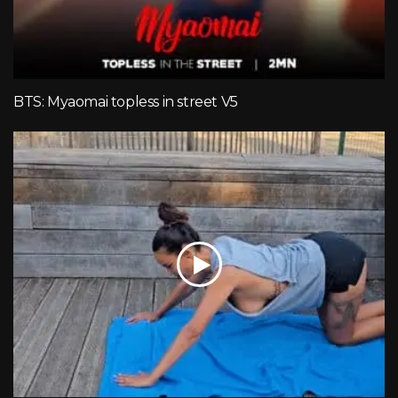
BTS: Myaomai topless in street V5