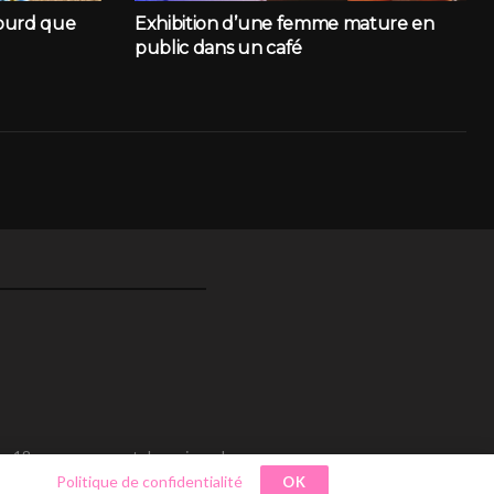
lourd que
Exhibition d’une femme mature en
public dans un café
ins 18 ans au moment des prises de
sitez nos
Politique de confidentialité
.
OK