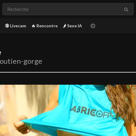
🔞 Livecam
🔥 Rencontre
🌶️ Sexe IA
e
soutien-gorge