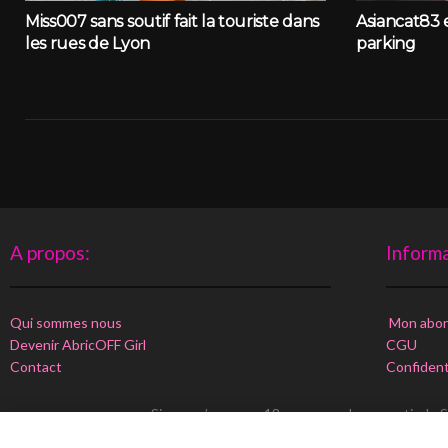
Miss007 sans soutif fait la touriste dans
Asiancat83 
les rues de Lyon
parking
A propos:
Informa
Qui sommes nous
Mon abo
Devenir AbricOFF Girl
CGU
Contact
Confident
Si vous n’avez pas 18 ans, vous devez sortir du
AbricOFF ©
vue. Elles ont signé une autorisation de publica
Ce site web utilise des cookies. En poursuivant v