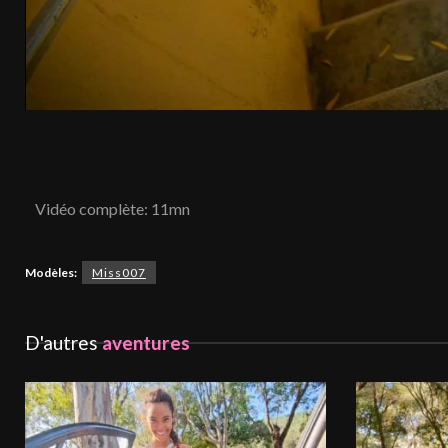
hd1080
480P
Vidéo complète: 11mn
Modèles:
Miss007
D'autres
aventures