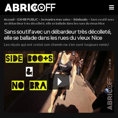
Accueil
>
EXHIB PUBLIC
>
Je montre mes seins
>
Sideboobs
>
Sans soutif avec
un débardeur très décolleté, elle se ballade dans les rues du vieux Nice
Sans soutif avec un débardeur très décolleté,
elle se ballade dans les rues du vieux Nice
Les niçois qui ont croisé son chemin ne s'en sont toujours remis!
hd2160
hd1440
highres
hd1080
hd720
large
medium
small
tiny