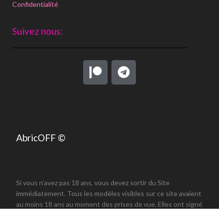
Confidentialité
Suivez nous:
AbricOFF ©
Si vous n’avez pas 18 ans, vous devez sortir du Site
immédiatement. Tous les modèles visibles sur ce site avaient
au moins 18 ans au moment des prises de vue. Elles ont signé
une autorisation de publication avec vérification de leur âge.
Ce site web utilise des cookies. En poursuivant votre navigation sur