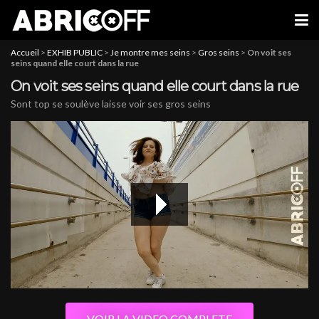
Accueil
>
EXHIB PUBLIC
>
Je montre mes seins
>
Gros seins
>
On voit ses
seins quand elle court dans la rue
On voit ses seins quand elle court dans la rue
Sont top se soulève laisse voir ses gros seins
hd1080
480P
VOIR LA VIDEO COMPLETE